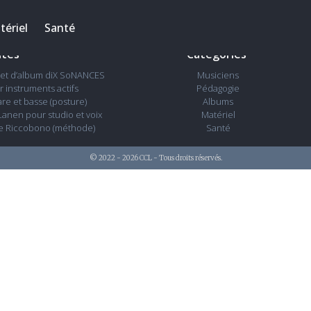
Français
tériel
Santé
ités
Catégories
jet d’album diX SoNANCES
Musiciens
 instruments actifs
Pédagogie
re et basse (posture)
Albums
anen pour studio et voix
Matériel
e Riccobono (méthode)
Santé
© 2022 - 2026 CCL - Tous droits réservés.