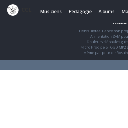
CCL
Musiciens
Pédagogie
Albums
Ma
Actual
Denis Bioteau lance son pro
Alimentation ZAM pour
Douleurs d’épaules guita
Micro Prodipe STC-3D MK2 L
Même pas peur de Rosair