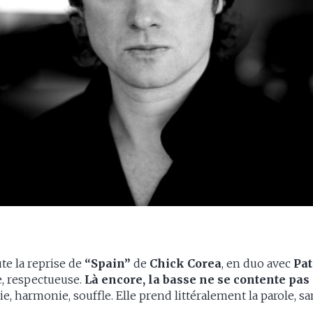
te la reprise de
“Spain”
de
Chick Corea
, en duo avec
Pat
te, respectueuse.
Là encore, la basse ne se contente pas 
e, harmonie, souffle. Elle prend littéralement la parole, s